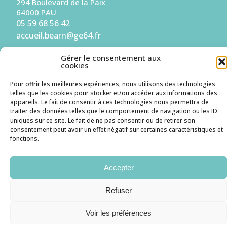
294 Boulevard de la Paix
64000 PAU
05 59 68 56 42
accueil.bearn@ge64.fr
Gérer le consentement aux
S'inscrire à la Newsletter
cookies
Pour offrir les meilleures expériences, nous utilisons des technologies
Je suis une entreprise
telles que les cookies pour stocker et/ou accéder aux informations des
appareils. Le fait de consentir à ces technologies nous permettra de
traiter des données telles que le comportement de navigation ou les ID
Je suis un candidat
uniques sur ce site. Le fait de ne pas consentir ou de retirer son
consentement peut avoir un effet négatif sur certaines caractéristiques et
fonctions.
Accepter
Mentions légales
Politique des cookies
RGPD
Refuser
Voir les préférences