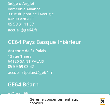
Siège d'Anglet
Immeuble Alliance
3 rue du pont de l’Aveugle
64600 ANGLET
05 59 31 11 57
accueil@ge64.fr
GE64 Pays Basque Intérieur
Antenne de St Palais
13 rue Thiers
64120 SAINT PALAIS
05 59 69 03 42
accueil.stpalais@ge64.fr
GE64 Béarn
+ Ouest 65
Antenne de Pau
Gérer le consentement aux
cookies
294 Boulevard de la Paix
64000 PAU