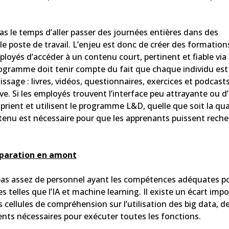
pas le temps d’aller passer des journées entières dans des
e poste de travail. L’enjeu est donc de créer des formation
yés d’accéder à un contenu court, pertinent et fiable via 
programme doit tenir compte du fait que chaque individu est
ssage : livres, vidéos, questionnaires, exercices et podcasts
tive. Si les employés trouvent l’interface peu attrayante ou d
proprient et utilisent le programme L&D, quelle que soit la qua
enu est nécessaire pour que les apprenants puissent reche
réparation en amont
nt pas assez de personnel ayant les compétences adéquates p
 telles que l’IA et machine learning. Il existe un écart imp
 cellules de compréhension sur l’utilisation des big data, d
lents nécessaires pour exécuter toutes les fonctions.