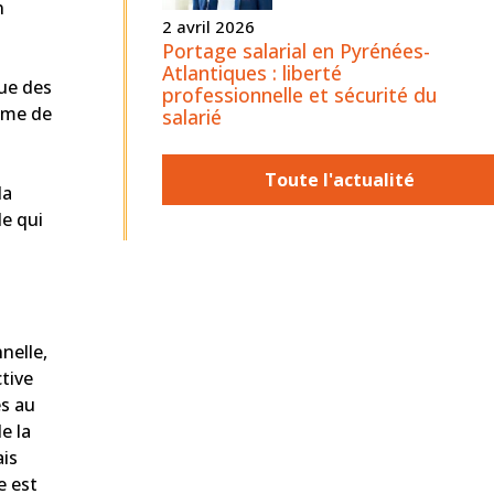
n
2 avril 2026
Portage salarial en Pyrénées-
Atlantiques : liberté
que des
professionnelle et sécurité du
amme de
salarié
Toute l'actualité
la
le qui
nelle,
ctive
és au
e la
ais
e est