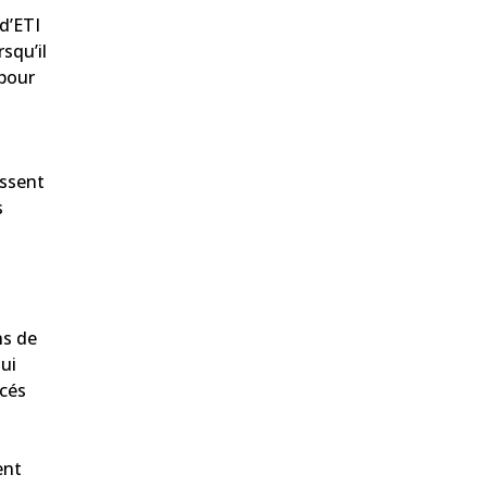
d’ETI
squ’il
 pour
issent
s
ns de
ui
acés
ent