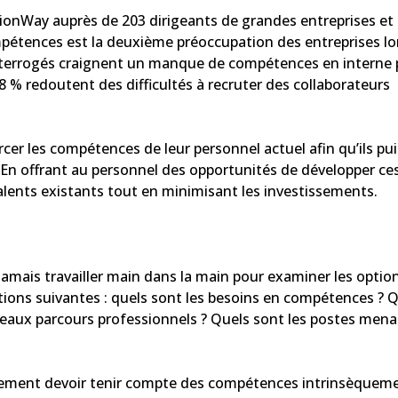
onWay auprès de 203 dirigeants de grandes entreprises et 
pétences est la deuxième préoccupation des entreprises lor
 interrogés craignent un manque de compétences en interne
8 % redoutent des difficultés à recruter des collaborateurs
er les compétences de leur personnel actuel afin qu’ils pu
 En offrant au personnel des opportunités de développer ce
 talents existants tout en minimisant les investissements.
mais travailler main dans la main pour examiner les optio
tions suivantes : quels sont les besoins en compétences ? Q
veaux parcours professionnels ? Quels sont les postes men
ement devoir tenir compte des compétences intrinsèquem