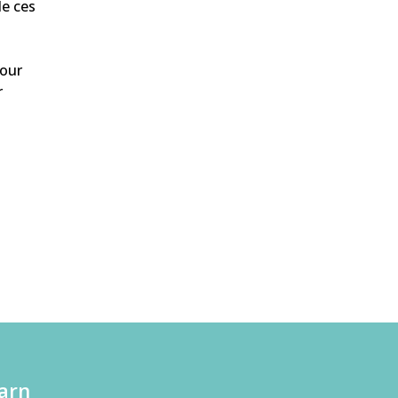
de ces
pour
r
arn