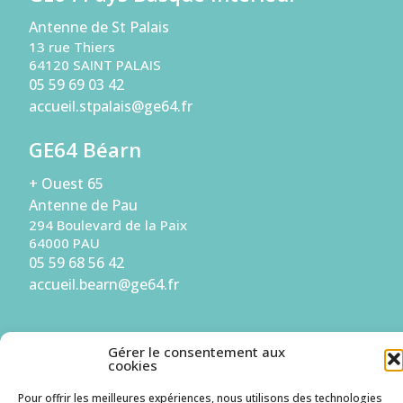
Antenne de St Palais
13 rue Thiers
64120 SAINT PALAIS
05 59 69 03 42
accueil.stpalais@ge64.fr
GE64 Béarn
+ Ouest 65
Antenne de Pau
294 Boulevard de la Paix
64000 PAU
05 59 68 56 42
accueil.bearn@ge64.fr
S'inscrire à la Newsletter
Gérer le consentement aux
cookies
Je suis une entreprise
Pour offrir les meilleures expériences, nous utilisons des technologies