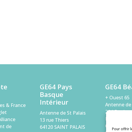
ôte
GE64 Pays
GE64 Bé
Basque
+ Ouest 65
Intérieur
Antenne de
es & France
294 Bouleva
let
Antenne de St Palais
Paix
lliance
13 rue Thiers
64000 PAU
nt de
64120 SAINT PALAIS
Pour offrir 