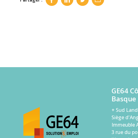
GE64 C
Basque
+ Sud Land
Siège d'Ang
Immeuble A
3 rue du po