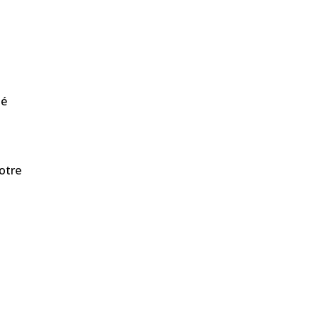
s
sé
otre