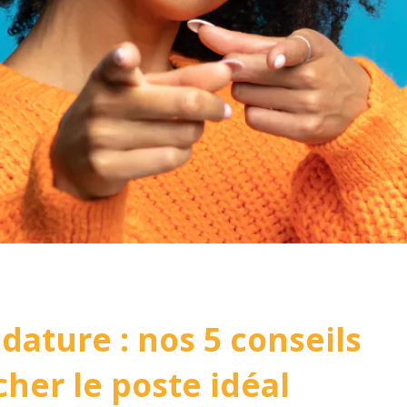
dature : nos 5 conseils
her le poste idéal