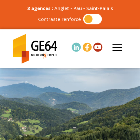
3 agences :
Anglet
-
Pau
-
Saint-Palais
Contraste renforcé