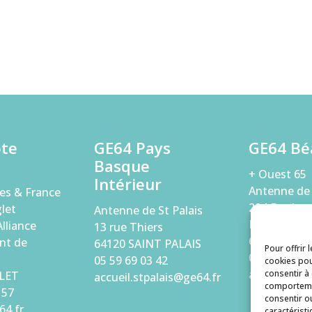
ôte
GE64 Pays
GE64 Bé
Basque
+ Ouest 65
Intérieur
Antenne de
es & France
294 Bouleva
let
Antenne de St Palais
Paix
lliance
13 rue Thiers
64000 PAU
nt de
64120 SAINT PALAIS
Pour offrir 
05 59 68 56 
05 59 69 03 42
cookies pou
accueil.bea
consentir à
LET
accueil.stpalais@ge64.fr
comportemen
 57
consentir o
64.fr
caractéristi