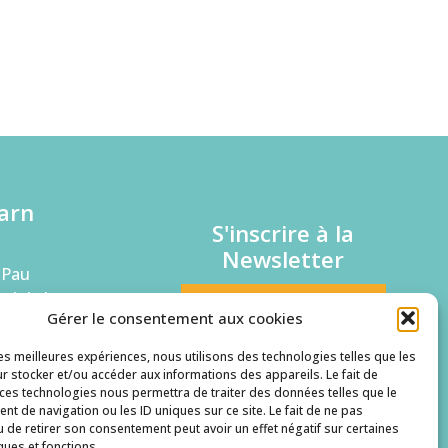
arn
S'inscrire à la
Newsletter
 Pau
rd de la
Je suis une entreprise
Gérer le consentement aux cookies
Je suis un candidat
les meilleures expériences, nous utilisons des technologies telles que les
42
r stocker et/ou accéder aux informations des appareils. Le fait de
rn@ge64.fr
 ces technologies nous permettra de traiter des données telles que le
t de navigation ou les ID uniques sur ce site. Le fait de ne pas
u de retirer son consentement peut avoir un effet négatif sur certaines
ques et fonctions.