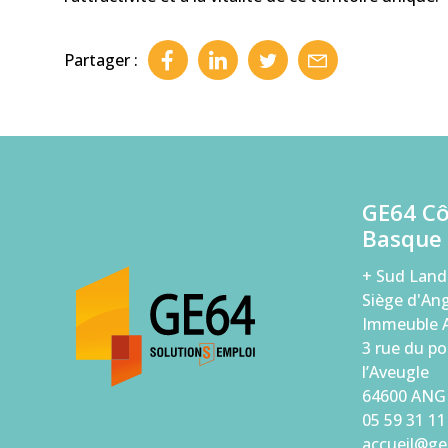
Partager :
GE64 C
Basque
+ Sud Land
Siège d'Ang
Immeuble A
3 rue du po
l’Aveugle
64600 ANG
05 59 31 11
accueil@ge