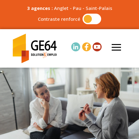
3 agences :
Anglet
-
Pau
-
Saint-Palais
Contraste renforcé