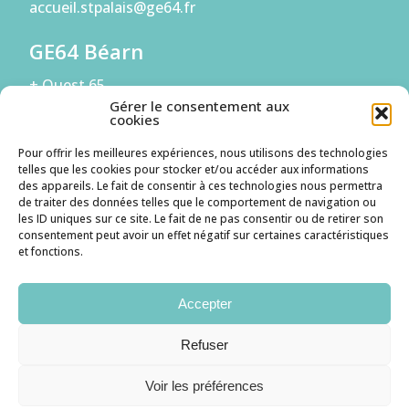
accueil.stpalais@ge64.fr
GE64 Béarn
+ Ouest 65
Antenne de Pau
Gérer le consentement aux
cookies
294 Boulevard de la Paix
64000 PAU
Pour offrir les meilleures expériences, nous utilisons des technologies
05 59 68 56 42
telles que les cookies pour stocker et/ou accéder aux informations
accueil.bearn@ge64.fr
des appareils. Le fait de consentir à ces technologies nous permettra
de traiter des données telles que le comportement de navigation ou
les ID uniques sur ce site. Le fait de ne pas consentir ou de retirer son
consentement peut avoir un effet négatif sur certaines caractéristiques
S'inscrire à la Newsletter
et fonctions.
Je suis une entreprise
Accepter
Je suis un candidat
Refuser
Voir les préférences