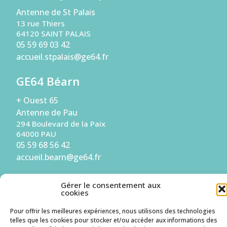
Antenne de St Palais
13 rue Thiers
64120 SAINT PALAIS
05 59 69 03 42
accueil.stpalais@ge64.fr
GE64 Béarn
+ Ouest 65
Antenne de Pau
294 Boulevard de la Paix
64000 PAU
05 59 68 56 42
accueil.bearn@ge64.fr
Gérer le consentement aux
S'inscrire à la Newsletter
cookies
Je suis une entreprise
Pour offrir les meilleures expériences, nous utilisons des technologies
telles que les cookies pour stocker et/ou accéder aux informations des