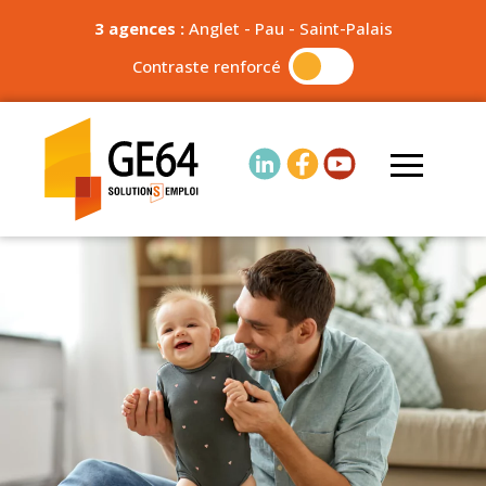
3 agences :
Anglet
-
Pau
-
Saint-Palais
Contraste renforcé