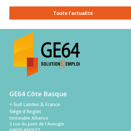
Toute l'actualité
GE64 Côte Basque
+ Sud Landes & France
Siège d'Anglet
Immeuble Alliance
3 rue du pont de l’Aveugle
64600 ANGLET