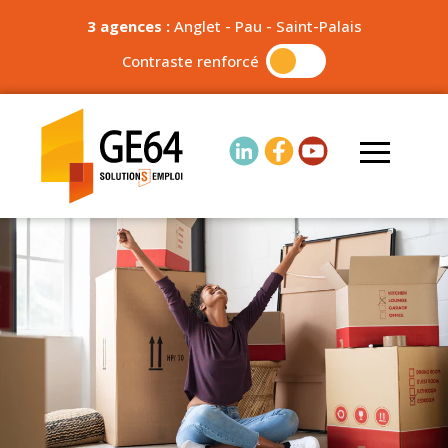
3 agences :
Anglet
-
Pau
-
Saint-Palais
Contraste renforcé