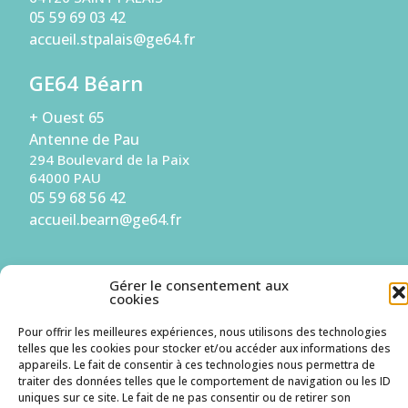
05 59 69 03 42
accueil.stpalais@ge64.fr
GE64 Béarn
+ Ouest 65
Antenne de Pau
294 Boulevard de la Paix
64000 PAU
05 59 68 56 42
accueil.bearn@ge64.fr
S'inscrire à la Newsletter
Gérer le consentement aux
cookies
Je suis une entreprise
Pour offrir les meilleures expériences, nous utilisons des technologies
telles que les cookies pour stocker et/ou accéder aux informations des
Je suis un candidat
appareils. Le fait de consentir à ces technologies nous permettra de
traiter des données telles que le comportement de navigation ou les ID
uniques sur ce site. Le fait de ne pas consentir ou de retirer son