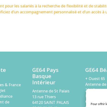
our les salariés à la recherche de flexibilité et de stabilit
ficiez d’un accompagnement personnalisé et d’un accès à 
ôte
GE64 Pays
GE64 Bé
Basque
+ Ouest 65
Intérieur
Antenne de
es & France
294 Bouleva
let
Antenne de St Palais
Paix
lliance
13 rue Thiers
64000 PAU
nt de
64120 SAINT PALAIS
Pour offrir 