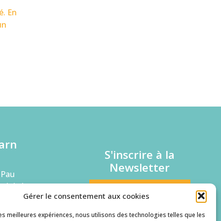
é. En
un
arn
S'inscrire à la
Newsletter
 Pau
rd de la
Je suis une entreprise
Gérer le consentement aux cookies
Je suis un candidat
les meilleures expériences, nous utilisons des technologies telles que les