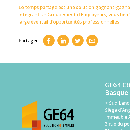
Le temps partagé est une solution gagnant-gagnant p
intégrant un Groupement d’Employeurs, vous béné
large éventail d’opportunités professionnelles.
Partager :
GE64 C
Basque
+ Sud Land
Siège d'Ang
Immeuble A
3 rue du po