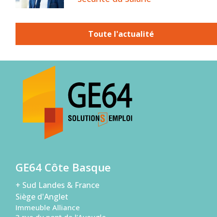
Toute l'actualité
GE64 Côte Basque
+ Sud Landes & France
Siège d'Anglet
Immeuble Alliance
3 rue du pont de l’Aveugle