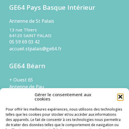
GE64 Pays Basque Intérieur
Antenne de St Palais
13 rue Thiers
64120 SAINT PALAIS
05 59 69 03 42
accueil.stpalais@ge64.fr
GE64 Béarn
+ Ouest 65
Antenne de Pau
Gérer le consentement aux
294 Boulevard de la Paix
cookies
64000 PAU
05 59 68 56 42
Pour offrir les meilleures expériences, nous utilisons des technologies
accueil.bearn@ge64.fr
telles que les cookies pour stocker et/ou accéder aux informations
des appareils. Le fait de consentir à ces technologies nous permettra
de traiter des données telles que le comportement de navigation ou