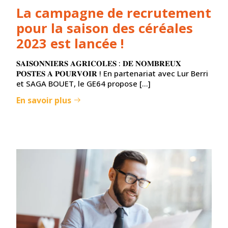
La campagne de recrutement
pour la saison des céréales
2023 est lancée !
𝐒𝐀𝐈𝐒𝐎𝐍𝐍𝐈𝐄𝐑𝐒 𝐀𝐆𝐑𝐈𝐂𝐎𝐋𝐄𝐒 : 𝐃𝐄 𝐍𝐎𝐌𝐁𝐑𝐄𝐔𝐗
𝐏𝐎𝐒𝐓𝐄𝐒 𝐀 𝐏𝐎𝐔𝐑𝐕𝐎𝐈𝐑 ! En partenariat avec Lur Berri
et SAGA BOUET, le GE64 propose […]
En savoir plus