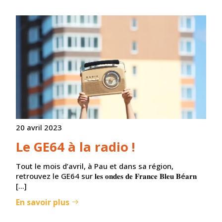
20 avril 2023
Le GE64 à la radio !
Tout le mois d’avril, à Pau et dans sa région,
retrouvez le GE64 sur 𝐥𝐞𝐬 𝐨𝐧𝐝𝐞𝐬 𝐝𝐞 𝐅𝐫𝐚𝐧𝐜𝐞 𝐁𝐥𝐞𝐮 𝐁é𝐚𝐫𝐧
[…]
En savoir plus