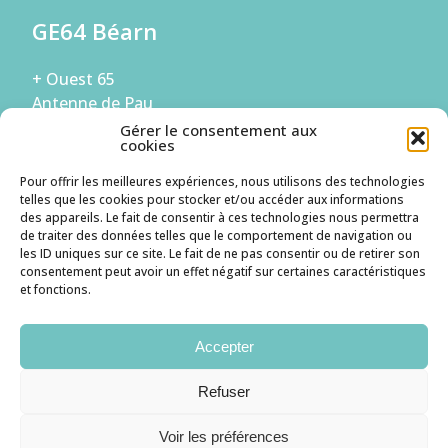
GE64 Béarn
+ Ouest 65
Antenne de Pau
Gérer le consentement aux
294 Boulevard de la Paix
cookies
64000 PAU
05 59 68 56 42
Pour offrir les meilleures expériences, nous utilisons des technologies
accueil.bearn@ge64.fr
telles que les cookies pour stocker et/ou accéder aux informations
des appareils. Le fait de consentir à ces technologies nous permettra
de traiter des données telles que le comportement de navigation ou
les ID uniques sur ce site. Le fait de ne pas consentir ou de retirer son
S'inscrire à la Newsletter
consentement peut avoir un effet négatif sur certaines caractéristiques
et fonctions.
Je suis une entreprise
Accepter
Je suis un candidat
Refuser
Voir les préférences