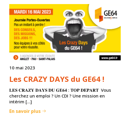
10 mai 2023
Les CRAZY DAYS du GE64 !
𝐋𝐄𝐒 𝐂𝐑𝐀𝐙𝐘 𝐃𝐀𝐘𝐒 𝐃𝐔 𝐆𝐄𝟔𝟒 : 𝐓𝐎𝐏 𝐃𝐄𝐏𝐀𝐑𝐓 Vous
cherchez un emploi ? Un CDI ? Une mission en
intérim […]
En savoir plus